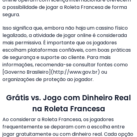
a possibilidade de jogar a Roleta Francesa de forma
segura.
Isso significa que, embora não haja um cassino físico
legalizado, a atividade de jogar online é considerada
mais permissiva. É importante que os jogadores
escolham plataformas confiáveis, com boas práticas
de segurança e suporte ao cliente. Para mais
informações, recomenda-se consultar fontes como
[Governo Brasileiro](http://www.gov.br) ou
organizações de proteção ao jogador.
Grátis vs. Jogo com Dinheiro Real
na Roleta Francesa
Ao considerar a Roleta Francesa, os jogadores
frequentemente se deparam com a escolha entre
jogar gratuitamente ou com dinheiro real. Cada opção