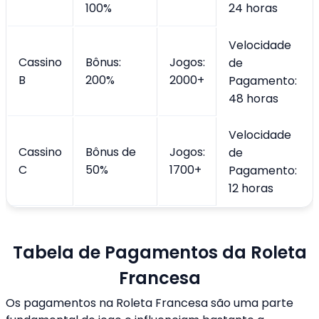
100%
24 horas
Velocidade
Cassino
Bônus:
Jogos:
de
B
200%
2000+
Pagamento:
48 horas
Velocidade
Cassino
Bônus de
Jogos:
de
C
50%
1700+
Pagamento:
12 horas
Tabela de Pagamentos da Roleta
Francesa
Os pagamentos na Roleta Francesa são uma parte