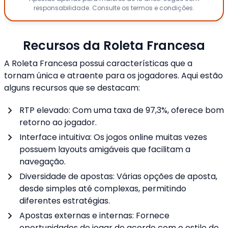
responsabilidade. Consulte os termos e condições.
Recursos da Roleta Francesa
A Roleta Francesa possui características que a
tornam única e atraente para os jogadores. Aqui estão
alguns recursos que se destacam:
RTP elevado: Com uma taxa de 97,3%, oferece bom
retorno ao jogador.
Interface intuitiva: Os jogos online muitas vezes
possuem layouts amigáveis que facilitam a
navegação.
Diversidade de apostas: Várias opções de aposta,
desde simples até complexas, permitindo
diferentes estratégias.
Apostas externas e internas: Fornece
oportunidades de jogar de acordo com o estilo do