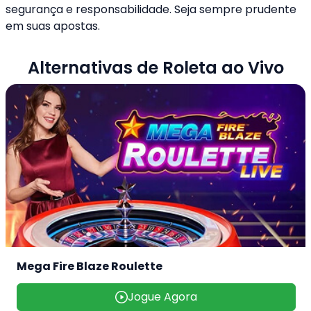
segurança e responsabilidade. Seja sempre prudente
em suas apostas.
Alternativas de Roleta ao Vivo
Mega Fire Blaze Roulette
Jogue Agora