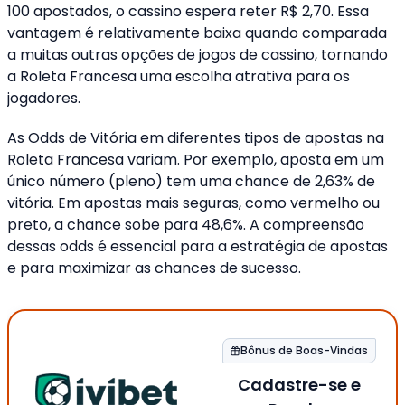
100 apostados, o cassino espera reter R$ 2,70. Essa
vantagem é relativamente baixa quando comparada
a muitas outras opções de jogos de cassino, tornando
a Roleta Francesa uma escolha atrativa para os
jogadores.
As Odds de Vitória em diferentes tipos de apostas na
Roleta Francesa variam. Por exemplo, aposta em um
único número (pleno) tem uma chance de 2,63% de
vitória. Em apostas mais seguras, como vermelho ou
preto, a chance sobe para 48,6%. A compreensão
dessas odds é essencial para a estratégia de apostas
e para maximizar as chances de sucesso.
Bônus de Boas-Vindas
Cadastre-se e