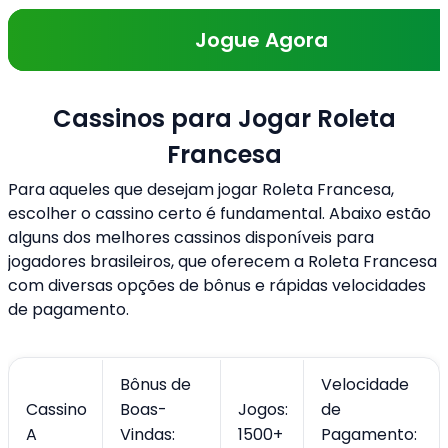
Jogue Agora
Cassinos para Jogar Roleta
Francesa
Para aqueles que desejam jogar Roleta Francesa,
escolher o cassino certo é fundamental. Abaixo estão
alguns dos melhores cassinos disponíveis para
jogadores brasileiros, que oferecem a Roleta Francesa
com diversas opções de bônus e rápidas velocidades
de pagamento.
Bônus de
Velocidade
Cassino
Boas-
Jogos:
de
A
Vindas:
1500+
Pagamento: