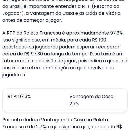
do Brasil, é importante entender a RTP (Retorno ao
Jogador), a Vantagem da Casa e as Odds de Vitória
antes de começar a jogar.
A RTP da Roleta Francesa é aproximadamente 97,3%.
Isso significa que, em média, para cada R$ 100
apostados, os jogadores podem esperar recuperar
cerca de R$ 97,30 ao longo do tempo. Essa taxa é um
fator crucial na decisão de jogar, pois indica o quanto o
cassino se retém em relação ao que devolve aos
jogadores.
RTP: 97.3%
Vantagem da Casa:
2.7%
Por outro lado, a Vantagem da Casa na Roleta
Francesa é de 2,7%, o que significa que, para cada R$