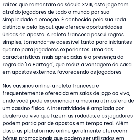
raízes que remontam ao século XVIII, este jogo tem
atraído jogadores de todo o mundo por sua
simplicidade e emoção. É conhecida pela sua roda
distinta e pelo layout que oferece oportunidades
únicas de aposta. A roleta francesa possui regras
simples, tornando-se acessível tanto para iniciantes
quanto para jogadores experientes. Uma das
características mais apreciadas é a presença da
regra do 'La Partage', que reduz a vantagem da casa
em apostas externas, favorecendo os jogadores.
Nos cassinos online, a roleta francesa é
frequentemente oferecida em salas de jogo ao vivo,
onde você pode experienciar a mesma atmosfera de
um cassino físico. A interatividade é ampliada por
dealers ao vivo que fazem as rodadas, e os jogadores
podem participar de apostas em tempo real. Além
disso, as plataformas online geralmente oferecem
bônus promocionais que podem ser utilizados em