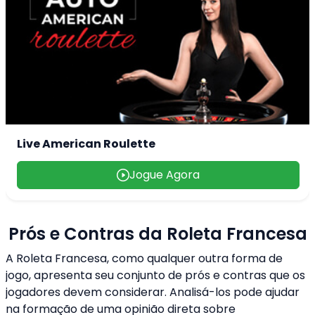
Live American Roulette
Jogue Agora
Prós e Contras da Roleta Francesa
A Roleta Francesa, como qualquer outra forma de
jogo, apresenta seu conjunto de prós e contras que os
jogadores devem considerar. Analisá-los pode ajudar
na formação de uma opinião direta sobre